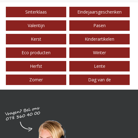
Sinterklaas
Eindejaarsgeschenken
Valentijn
Pasen
Kerst
Kinderartikelen
Eco producten
Winter
Herfst
Lente
Zomer
Dag van de