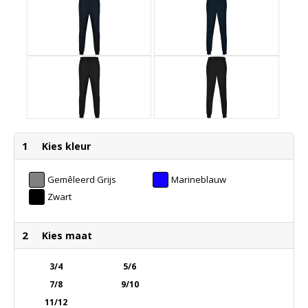
1
Kies kleur
Gemêleerd Grijs
Marineblauw
Zwart
2
Kies maat
3/4
5/6
7/8
9/10
11/12