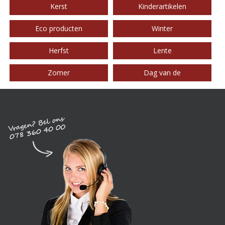
Kerst
Kinderartikelen
Eco producten
Winter
Herfst
Lente
Zomer
Dag van de