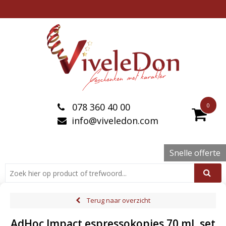
078 360 40 00
0
info@viveledon.com
Snelle offerte
Terug naar overzicht
AdHoc Impact espressokopjes 70 ml, set