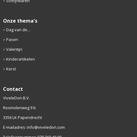
Schrijfwaren
Onze thema's
Dag van de...
Pasen
Valentijn
Kinderartikelen
Kerst
Contact
ViveleDon B.V.
Rosmolenweg 9 b
3356 LK Papendrecht
E-mailadres: info@viveledon.com
Telefoonnummer: 078 360 40 00