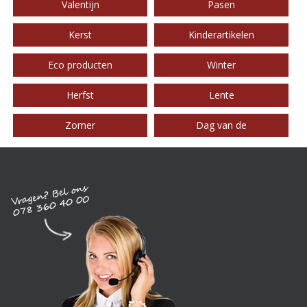
Valentijn
Pasen
Kerst
Kinderartikelen
Eco producten
Winter
Herfst
Lente
Zomer
Dag van de