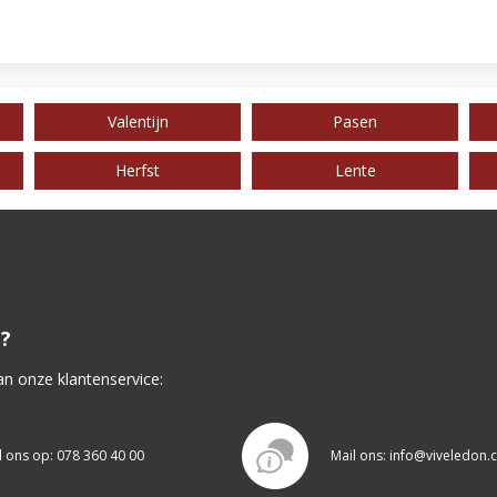
Valentijn
Pasen
Herfst
Lente
?
an onze klantenservice:
l ons op: 078 360 40 00
Mail ons: info@viveledon