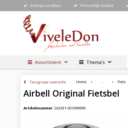
Scherpe condities
Persoonlijk contact
Assortiment
Thema's
Home
Fiets
Terug naar overzicht
...
>
>
Airbell Original Fietsbel
Artikelnummer
:
262931-001999999