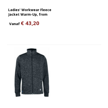
Ladies' Workwear Fleece
Jacket Warm-Up, from
Sustainable Material , 100%
€ 43,20
GRS Certified Recycled
Vanaf
Polyester