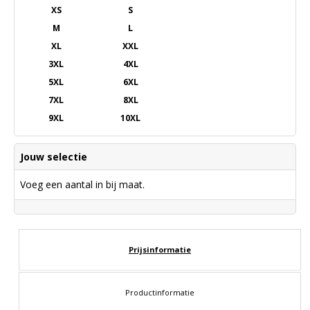
XS
S
M
L
XL
XXL
3XL
4XL
5XL
6XL
7XL
8XL
9XL
10XL
Jouw selectie
Voeg een aantal in bij maat.
Prijsinformatie
Productinformatie