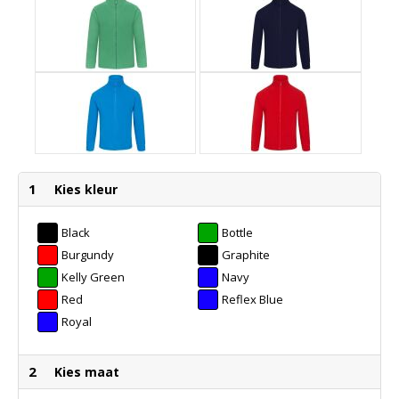
1
Kies kleur
Black
Bottle
Burgundy
Graphite
Kelly Green
Navy
Red
Reflex Blue
Royal
2
Kies maat