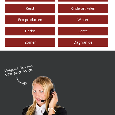
Kerst
Kinderartikelen
Eco producten
Winter
Herfst
Lente
Zomer
Dag van de