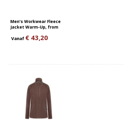
Men's Workwear Fleece
Jacket Warm-Up, from
Sustainable Material , 100%
€ 43,20
GRS Certified Recycled
Vanaf
Polyester