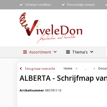
Scherpe condities
Persoonlijk contact
Assortiment
Thema's
Home
Docum
Terug naar overzicht
...
>
>
ALBERTA - Schrijfmap va
Artikelnummer
:
MO7411-13