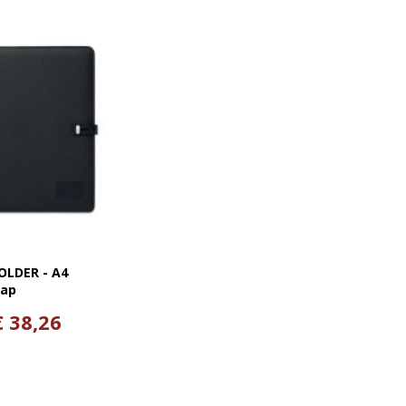
LDER - A4
map
€ 38,26