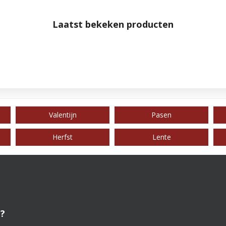
Laatst bekeken producten
Valentijn
Pasen
Herfst
Lente
?