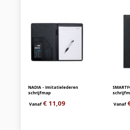
NADIA - Imitatielederen
SMARTFO
schrijfmap
schrijf
€ 11,09
Vanaf
Vanaf