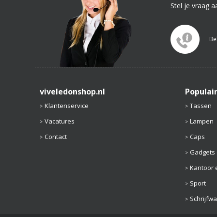
Stel je vraag a
Be
viveledonshop.nl
Populai
Klantenservice
Tassen
Vacatures
Lampen
Contact
Caps
Gadgets 
Kantoor e
Sport
Schrijfw