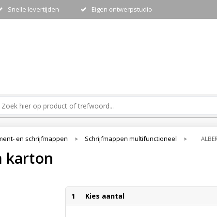
Snelle levertijden
Eigen ontwerpstudio
ent- en schrijfmappen
Schrijfmappen multifunctioneel
ALBER
>
>
n karton
1
Kies aantal