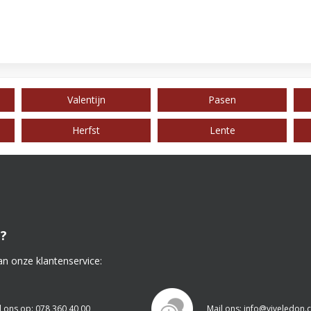
Valentijn
Pasen
Herfst
Lente
?
an onze klantenservice:
l ons op: 078 360 40 00
Mail ons: info@viveledon