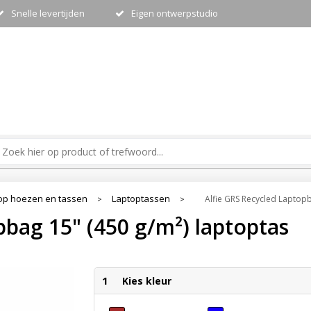
Snelle levertijden
Eigen ontwerpstudio
op hoezen en tassen
Laptoptassen
Alfie GRS Recycled Laptopb
>
>
pbag 15" (450 g/m²) laptoptas
1
Kies kleur