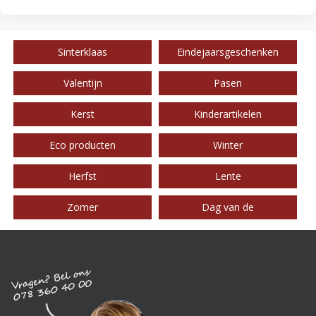
Sinterklaas
Eindejaarsgeschenken
Valentijn
Pasen
Kerst
Kinderartikelen
Eco producten
Winter
Herfst
Lente
Zomer
Dag van de