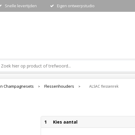
Snelle levertijden
Eigen ontwerpstudio
en Champagnesets
Flessenhouders
ALSAC flessenrek
>
>
1
Kies aantal