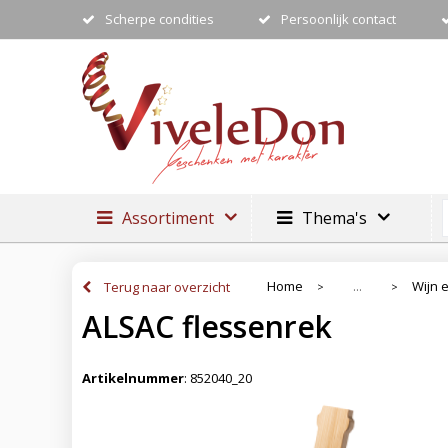
Scherpe condities
Persoonlijk contact
Assortiment
Thema's
Home
Wijn 
Terug naar overzicht
...
>
>
ALSAC flessenrek
Artikelnummer
:
852040_20