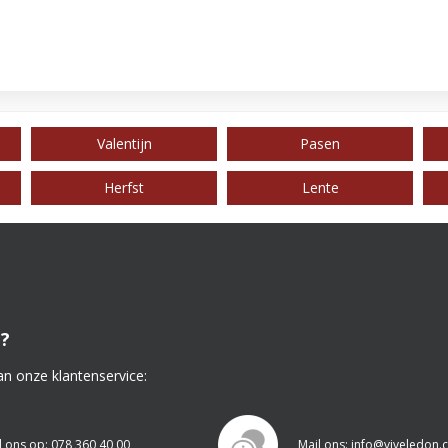
Valentijn
Pasen
Herfst
Lente
?
an onze klantenservice:
l ons op: 078 360 40 00
Mail ons: info@viveledon