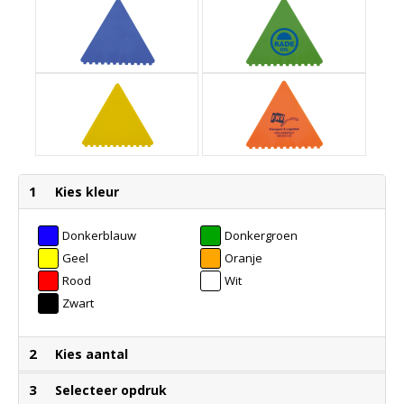
1
Kies kleur
Donkerblauw
Donkergroen
Geel
Oranje
Rood
Wit
Zwart
2
Kies aantal
3
Selecteer opdruk