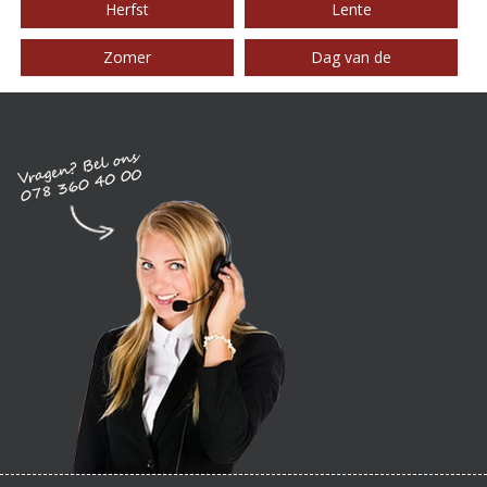
Herfst
Lente
Zomer
Dag van de