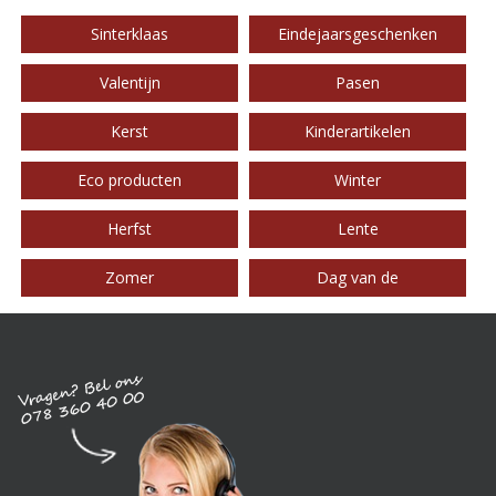
Sinterklaas
Eindejaarsgeschenken
Valentijn
Pasen
Kerst
Kinderartikelen
Eco producten
Winter
Herfst
Lente
Zomer
Dag van de