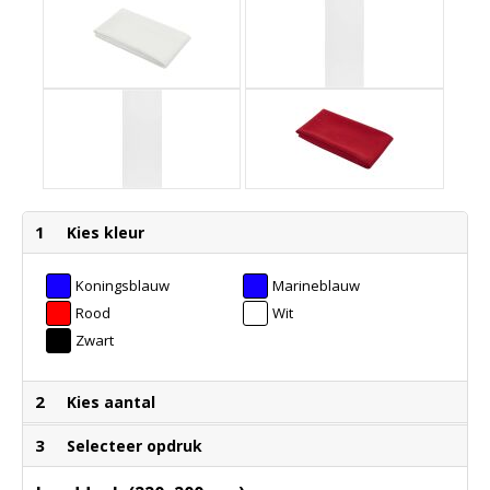
1
Kies kleur
Koningsblauw
Marineblauw
Rood
Wit
Zwart
2
Kies aantal
3
Selecteer opdruk