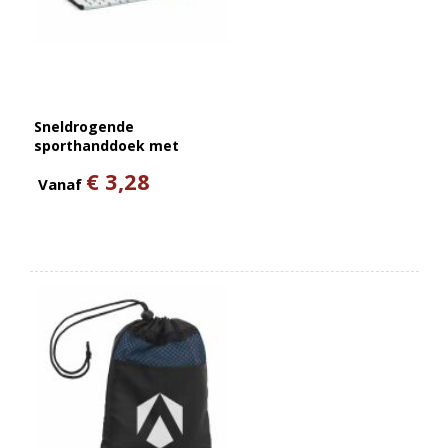
Sneldrogende
sporthanddoek met
custom-made print en tas
€ 3,28
Vanaf