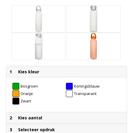
1
Kies kleur
Bosgroen
Koningsblauw
Oranje
Transparant
Helder
Zwart
2
Kies aantal
3
Selecteer opdruk