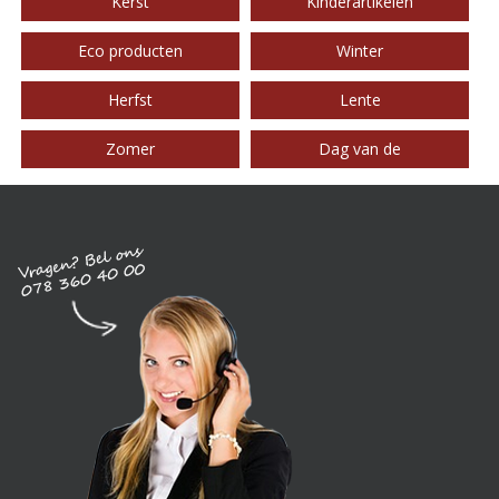
Kerst
Kinderartikelen
Eco producten
Winter
Herfst
Lente
Zomer
Dag van de