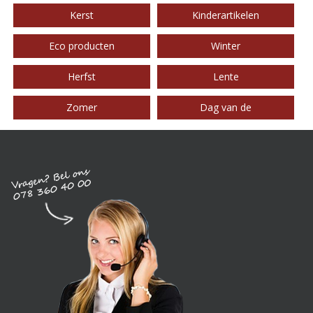
Kerst
Kinderartikelen
Eco producten
Winter
Herfst
Lente
Zomer
Dag van de