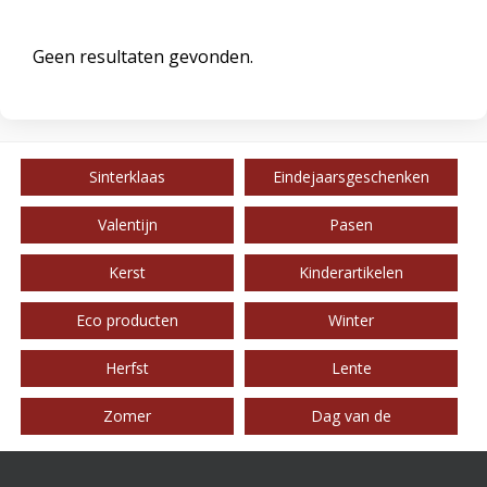
Geen resultaten gevonden.
Sinterklaas
Eindejaarsgeschenken
Valentijn
Pasen
Kerst
Kinderartikelen
Eco producten
Winter
Herfst
Lente
Zomer
Dag van de