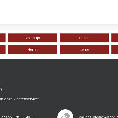
Valentijn
Pasen
Herfst
Lente
?
an onze klantenservice:
l ons op: 078 360 40 00
Mail ons: info@viveledon