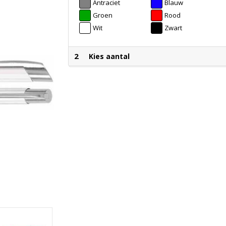
Antraciet
Blauw
Groen
Rood
Wit
Zwart
2
Kies aantal