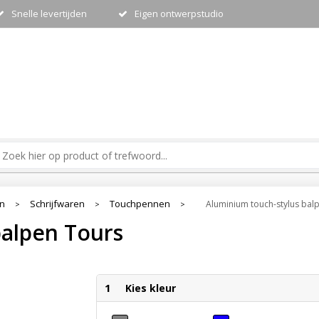
Snelle levertijden
Eigen ontwerpstudio
en
Schrijfwaren
Touchpennen
Aluminium touch-stylus bal
>
>
>
balpen Tours
1
Kies kleur