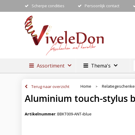
Scherpe condities
Persoonlijk contact
Assortiment
Thema's
Home
Relatiegeschenk
Terug naar overzicht
>
Aluminium touch-stylus 
Artikelnummer
:
BBKT009-ANT-iblue