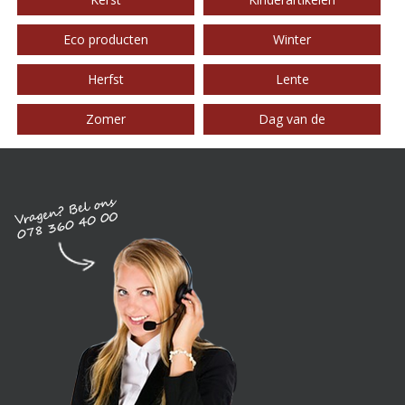
Eco producten
Winter
Herfst
Lente
Zomer
Dag van de