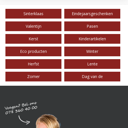
Sinterklaas
Eindejaarsgeschenken
Valentijn
Pasen
Kerst
Kinderartikelen
Eco producten
Winter
Herfst
Lente
Zomer
Dag van de