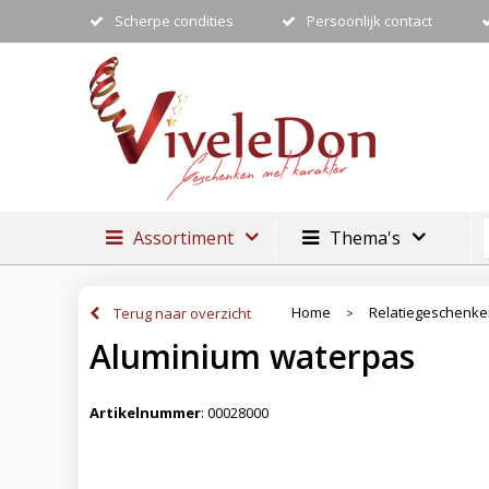
Scherpe condities
Persoonlijk contact
Assortiment
Thema's
Home
Relatiegeschenk
Terug naar overzicht
>
Aluminium waterpas
Artikelnummer
:
00028000