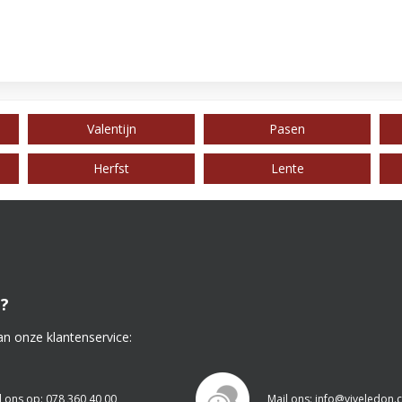
Valentijn
Pasen
Herfst
Lente
?
an onze klantenservice:
l ons op: 078 360 40 00
Mail ons: info@viveledon