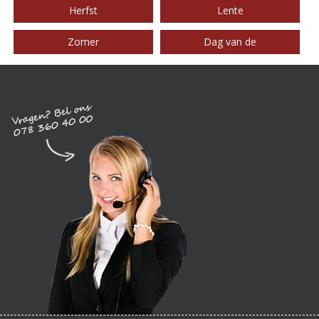
Herfst
Lente
Zomer
Dag van de