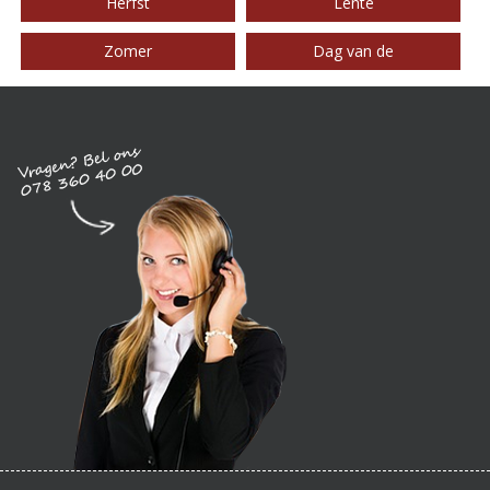
Herfst
Lente
Zomer
Dag van de