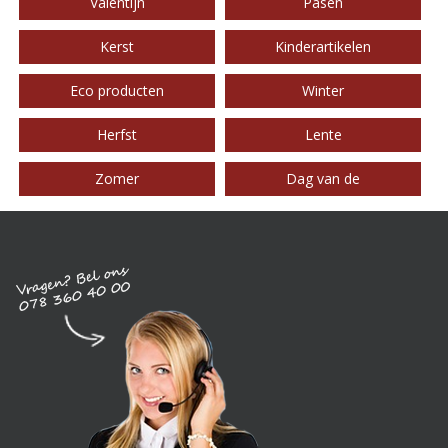
Valentijn
Pasen
Kerst
Kinderartikelen
Eco producten
Winter
Herfst
Lente
Zomer
Dag van de