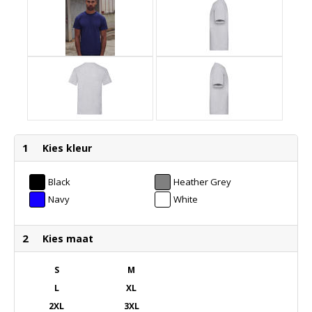
1
Kies kleur
Black
Heather Grey
Navy
White
2
Kies maat
S
M
L
XL
2XL
3XL