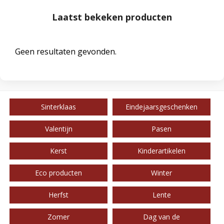
Laatst bekeken producten
Geen resultaten gevonden.
Sinterklaas
Eindejaarsgeschenken
Valentijn
Pasen
Kerst
Kinderartikelen
Eco producten
Winter
Herfst
Lente
Zomer
Dag van de