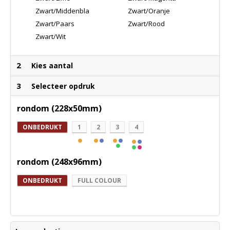
Zwart/Middenblauw
Zwart/Oranje
Zwart/Paars
Zwart/Rood
Zwart/Wit
2
Kies aantal
3
Selecteer opdruk
rondom (228x50mm)
ONBEDRUKT
1
2
3
4
rondom (248x96mm)
ONBEDRUKT
FULL COLOUR