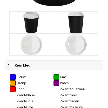
1
Kies kleur
Blauw
Lime
Oranje
Paars
Rood
Zwart/Aquablauw
Zwart/Blauw
Zwart/Geel
Zwart/Grijs
Zwart/Groen
Zwart/Lime
Zwart/Magenta