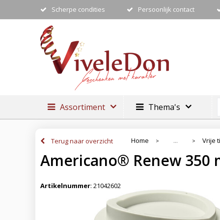
Scherpe condities
Persoonlijk contact
Assortiment
Thema's
Home
Vrije t
Terug naar overzicht
...
>
>
Americano®­­ Renew 350 
Artikelnummer
:
21042602