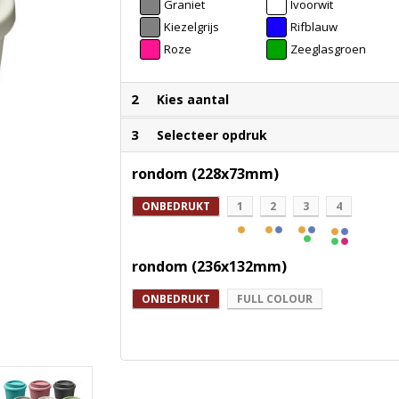
Graniet
Ivoorwit
Kiezelgrijs
Rifblauw
Roze
Zeeglasgroen
2
Kies aantal
3
Selecteer opdruk
rondom (228x73mm)
ONBEDRUKT
1
2
3
4
rondom (236x132mm)
ONBEDRUKT
FULL COLOUR