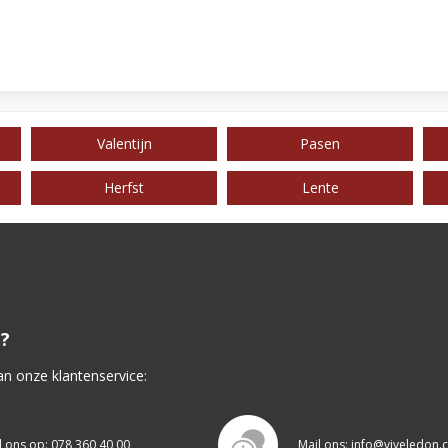
Valentijn
Pasen
Herfst
Lente
?
an onze klantenservice:
l ons op: 078 360 40 00
Mail ons: info@viveledon