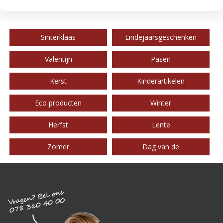
Sinterklaas
Eindejaarsgeschenken
Valentijn
Pasen
Kerst
Kinderartikelen
Eco producten
Winter
Herfst
Lente
Zomer
Dag van de