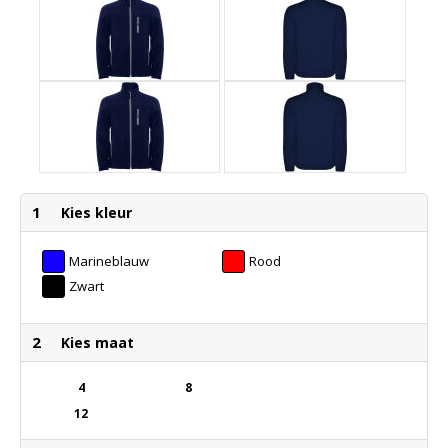
1
Kies kleur
Marineblauw
Rood
Zwart
2
Kies maat
4
8
12