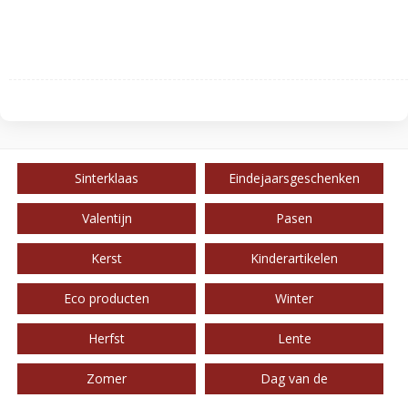
Sinterklaas
Eindejaarsgeschenken
Valentijn
Pasen
Kerst
Kinderartikelen
Eco producten
Winter
Herfst
Lente
Zomer
Dag van de