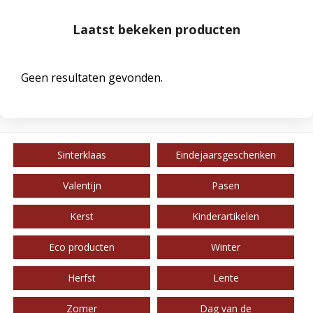
Laatst bekeken producten
Geen resultaten gevonden.
Sinterklaas
Eindejaarsgeschenken
Valentijn
Pasen
Kerst
Kinderartikelen
Eco producten
Winter
Herfst
Lente
Zomer
Dag van de