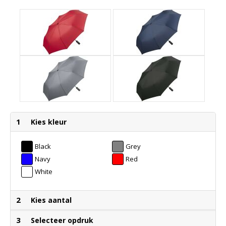
1
Kies kleur
Black
Grey
Navy
Red
White
2
Kies aantal
3
Selecteer opdruk