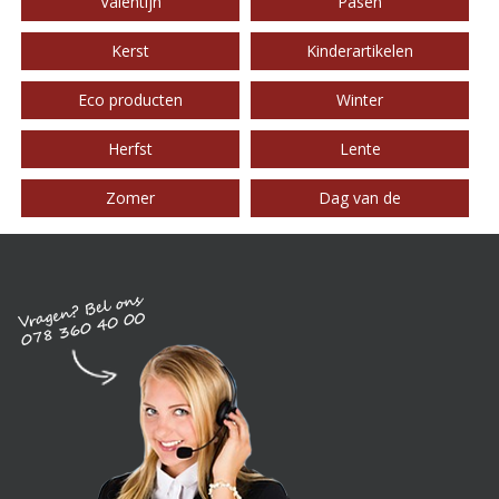
Valentijn
Pasen
Kerst
Kinderartikelen
Eco producten
Winter
Herfst
Lente
Zomer
Dag van de