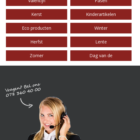
Valentijn
Pasen
Kerst
Kinderartikelen
Eco producten
Winter
Herfst
Lente
Zomer
Dag van de