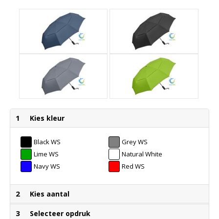
1
Kies kleur
Black WS
Grey WS
Lime WS
Natural White
WS
Navy WS
Red WS
2
Kies aantal
3
Selecteer opdruk