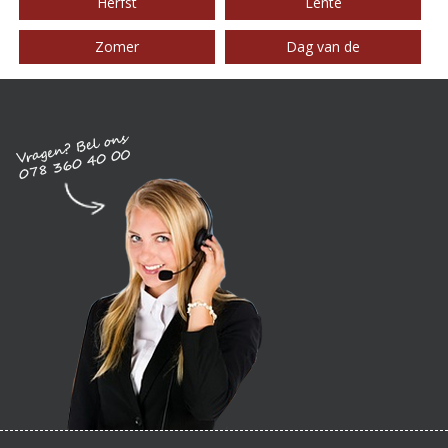
Herfst
Lente
Zomer
Dag van de