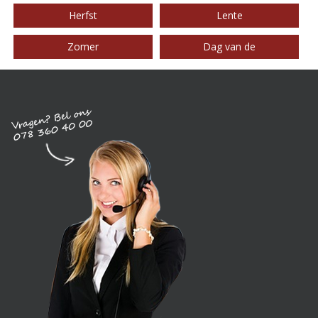
Herfst
Lente
Zomer
Dag van de