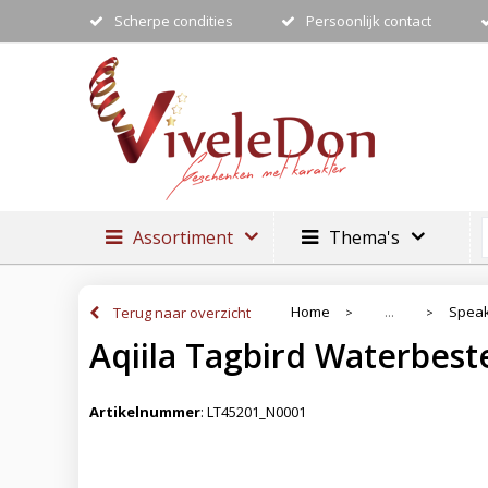
Scherpe condities
Persoonlijk contact
Assortiment
Thema's
Home
Speak
Terug naar overzicht
...
>
>
Aqiila Tagbird Waterbest
Artikelnummer
:
LT45201_N0001