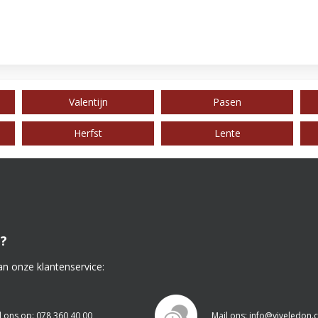
Valentijn
Pasen
Herfst
Lente
?
an onze klantenservice:
l ons op: 078 360 40 00
Mail ons: info@viveledon