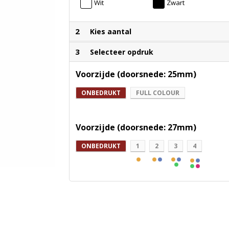
Wit
Zwart
2
Kies aantal
3
Selecteer opdruk
Voorzijde (doorsnede: 25mm)
ONBEDRUKT
FULL COLOUR
Voorzijde (doorsnede: 27mm)
ONBEDRUKT
1
2
3
4