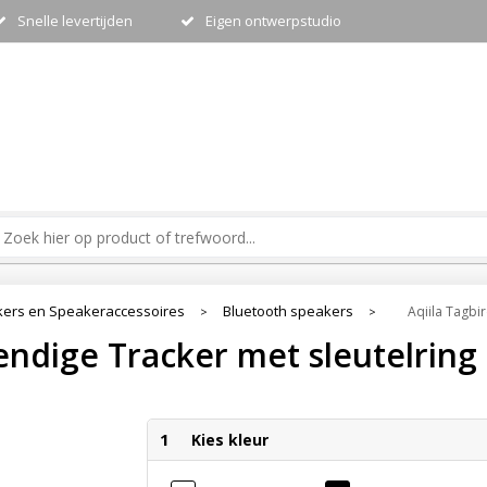
Snelle levertijden
Eigen ontwerpstudio
ers en Speakeraccessoires
Bluetooth speakers
Aqiila Tagbi
>
>
endige Tracker met sleutelring
1
Kies kleur