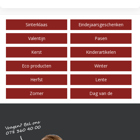
Sinterklaas
Eindejaarsgeschenken
Valentijn
Pasen
Kerst
Kinderartikelen
Eco producten
Winter
Herfst
Lente
Zomer
Dag van de