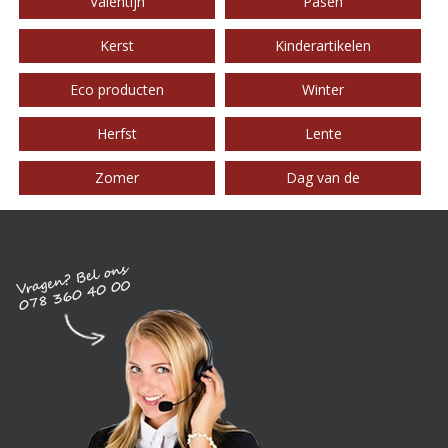
Valentijn
Pasen
Kerst
Kinderartikelen
Eco producten
Winter
Herfst
Lente
Zomer
Dag van de