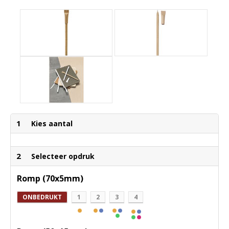
1
Kies aantal
2
Selecteer opdruk
Romp (70x5mm)
ONBEDRUKT
1
2
3
4