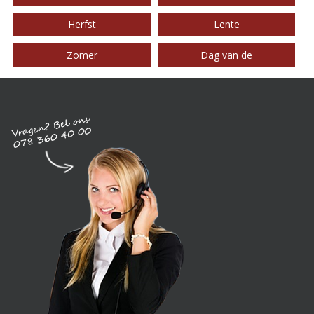
Herfst
Lente
Zomer
Dag van de