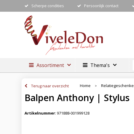
Scherpe condities
Persoonlijk contact
Assortiment
Thema's
Home
Relatiegeschenk
Terug naar overzicht
>
Balpen Anthony | Stylus
Artikelnummer
:
971888-001999128