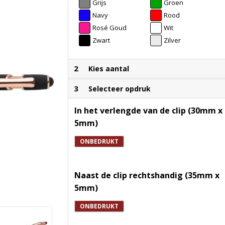
Grijs
Groen
Navy
Rood
Rosé Goud
Wit
Zwart
Zilver
2
Kies aantal
3
Selecteer opdruk
In het verlengde van de clip (30mm x
5mm)
ONBEDRUKT
Naast de clip rechtshandig (35mm x
5mm)
ONBEDRUKT