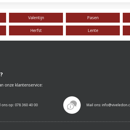
Valentijn
Pasen
Herfst
Lente
?
an onze klantenservice:
l ons op: 078 360 40 00
Mail ons: info@viveledon