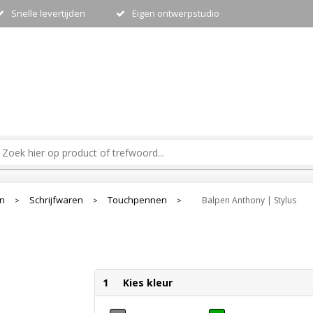
Snelle levertijden
Eigen ontwerpstudio
en
Schrijfwaren
Touchpennen
Balpen Anthony | Stylus
>
>
>
1
Kies kleur