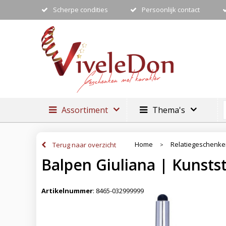
Scherpe condities
Persoonlijk contact
Assortiment
Thema's
Home
Relatiegeschenk
Terug naar overzicht
>
Balpen Giuliana | Kunstst
Artikelnummer
:
8465-032999999