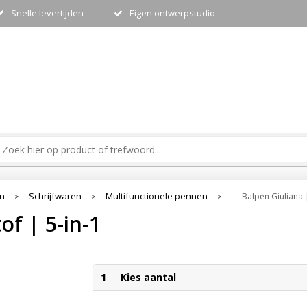
Snelle levertijden
Eigen ontwerpstudio
en
Schrijfwaren
Multifunctionele pennen
Balpen Giuliana |
>
>
>
of | 5-in-1
1
Kies aantal