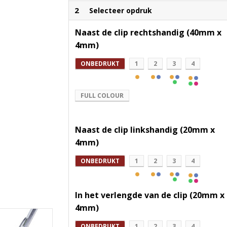
2
Selecteer opdruk
Naast de clip rechtshandig (40mm x
4mm)
ONBEDRUKT
1
2
3
4
FULL COLOUR
Naast de clip linkshandig (20mm x
4mm)
ONBEDRUKT
1
2
3
4
In het verlengde van de clip (20mm x
4mm)
ONBEDRUKT
1
2
3
4