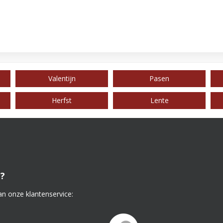
Valentijn
Pasen
Herfst
Lente
?
an onze klantenservice: