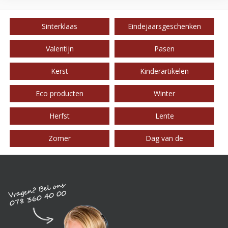
Sinterklaas
Eindejaarsgeschenken
Valentijn
Pasen
Kerst
Kinderartikelen
Eco producten
Winter
Herfst
Lente
Zomer
Dag van de