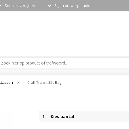
Snelle levertijden
Eigen ontwerpstudio
ttassen
Craft Transit 35L Bag
>
1
Kies aantal