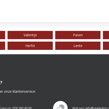
Valentijn
Pasen
Herfst
Lente
?
an onze klantenservice:
l ons op: 078 360 40 00
Mail ons: info@viveledon