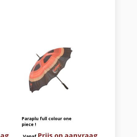
Paraplu full colour one
piece !
aag
Prijs op aanvraag
Vanaf