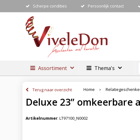
Scherpe condities
Persoonlijk contact
Assortiment
Thema's
Home
Relatiegeschenk
Terug naar overzicht
>
Deluxe 23” omkeerbare a
Artikelnummer
:
LT97100_N0002