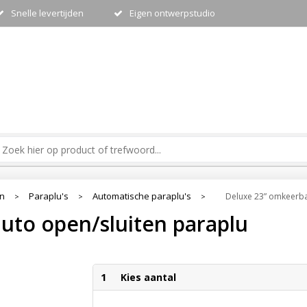
Snelle levertijden
Eigen ontwerpstudio
en
Paraplu's
Automatische paraplu's
Deluxe 23” omkeerba
>
>
>
uto open/sluiten paraplu
1
Kies aantal