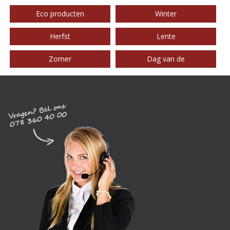
Eco producten
Winter
Herfst
Lente
Zomer
Dag van de