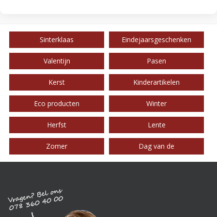
Sinterklaas
Eindejaarsgeschenken
Valentijn
Pasen
Kerst
Kinderartikelen
Eco producten
Winter
Herfst
Lente
Zomer
Dag van de