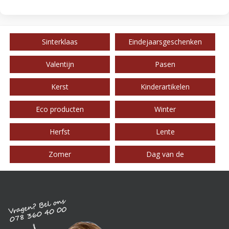
Sinterklaas
Eindejaarsgeschenken
Valentijn
Pasen
Kerst
Kinderartikelen
Eco producten
Winter
Herfst
Lente
Zomer
Dag van de