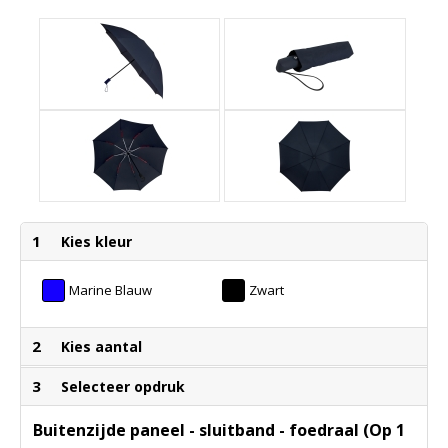
1
Kies kleur
Marine Blauw
Zwart
2
Kies aantal
3
Selecteer opdruk
Buitenzijde paneel - sluitband - foedraal (Op 1