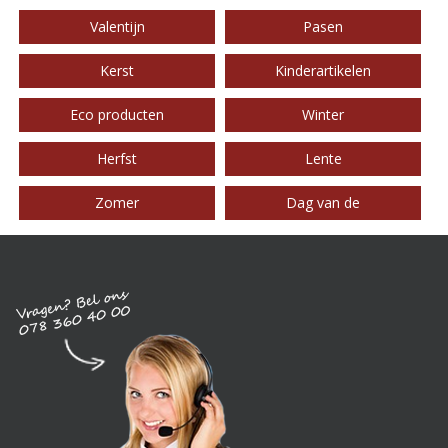
Valentijn
Pasen
Kerst
Kinderartikelen
Eco producten
Winter
Herfst
Lente
Zomer
Dag van de