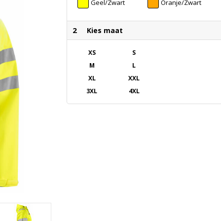
Geel/Zwart
Oranje/Zwart
2
Kies maat
XS
S
M
L
XL
XXL
3XL
4XL