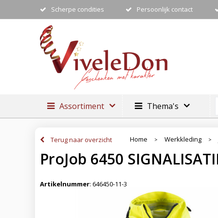
Scherpe condities
Persoonlijk contact
Assortiment
Thema's
Home
Werkkleding
Terug naar overzicht
>
>
ProJob 6450 SIGNALISAT
Artikelnummer
:
646450-11-3