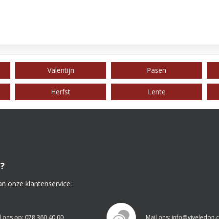
Valentijn
Pasen
Herfst
Lente
?
an onze klantenservice:
l ons op: 078 360 40 00
Mail ons: info@viveledon