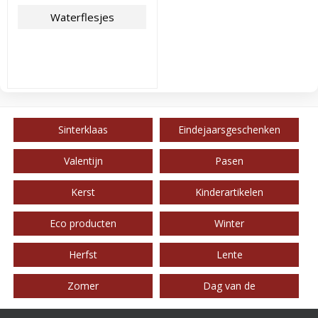
Waterflesjes
Sinterklaas
Eindejaarsgeschenken
Valentijn
Pasen
Kerst
Kinderartikelen
Eco producten
Winter
Herfst
Lente
Zomer
Dag van de