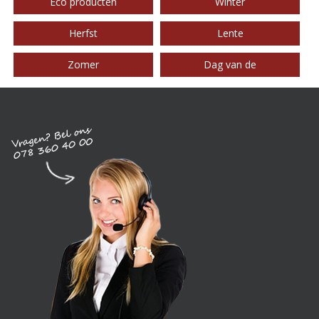
Eco producten
Winter
Herfst
Lente
Zomer
Dag van de